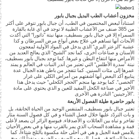
مخزون أعشاب الطب البديل بجبال بابور
استناداً لبعض المختصين في الطب، أن جبال بابور تتوفر على أكثر
من 385 صنف من الأعشاب الطبية لا توجد في أي غابة بالقارة
السمراء إلا في جبال بابور بسطيف، منها نبتة ”داتورا“ التي أكدت
الأبحاث أنها تساهم في علاج بعض أنواع مرض السرطان و كذا
عشبة ”الزعتر البري“ الذي يدخل في المواد الأولية لمعجون
الأسنان و صناعات أخرى، كما نجد ”الشيح“ الذي يعالج العديد من
الأمراض منها انتفاخ البطن و غيرها. كما توجد بجبال بابور بسطيف،
نبتة ”سدرة الأطلس“ التي تعتبر من أندر النبات في العالم و يمتد
عمرها إلى مئات السنين. كما تتفجر من باطن هذه الجبال عدة
ينابيع أكد البعض أنها أشفتهم من أمراض الكلي على غرار
”الحصى“. كما يوجد بها منجم ”الحجر الكحلي“ حيث يدخل هذا
الأخير في صناعة الكحل المفيد للعين و الذي يحتوي على مادة
”الأرجينين“ النادرة هي الأخرى.
بابور حاضرة طيلة الفصول الأربعة
تعتبر جبال بابور بسطيف، المتنفس الوحيد من الحياة الخانقة، بل
و بات التردّد عليها خلال فصل الشتاء و في كل فصول السنة مثار
تفاخر و تباه بين العائلات و الأصدقاء. فبوسع الزائر أن يصعد لأعلى
قمة و مشاهدة السحاب الذي يمر بالقرب منها و في بعض الأحيان
يلامس قمة الجبل و هي في أحلى حلة مكسوة بالثلج شتاءاً، كما
يجدها السائح في فصل الربيع و الصيف و الخريف منفذاً للترويح