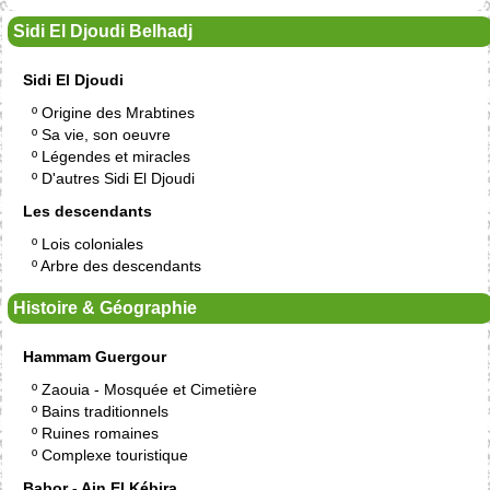
Sidi El Djoudi Belhadj
Sidi El Djoudi
º
Origine des Mrabtines
º
Sa vie, son oeuvre
º
Légendes et miracles
º
D'autres Sidi El Djoudi
Les descendants
º
Lois coloniales
º
Arbre des descendants
Histoire & Géographie
Hammam Guergour
º
Zaouia - Mosquée et Cimetière
º
Bains traditionnels
º
Ruines romaines
º
Complexe touristique
Babor - Ain El Kébira