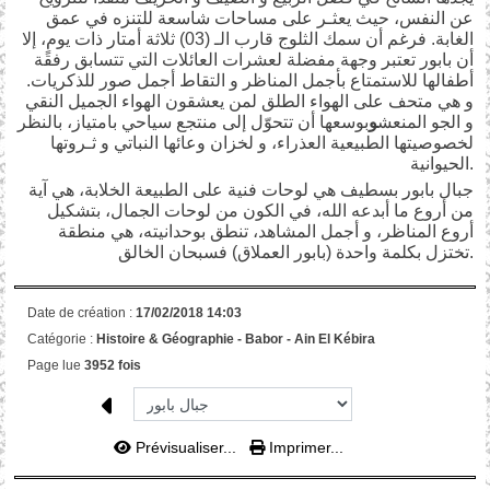
عن النفس، حيث يعثـر على مساحات شاسعة للتنزه في عمق
الغابة. فرغم أن سمك الثلوج قارب الـ (03) ثلاثة أمتار ذات يومٍ، إلا
أن بابور تعتبر وجهة مفضلة لعشرات العائلات التي تتسابق رفقة
أطفالها للاستمتاع بأجمل المناظر و التقاط أجمل صور للذكريات.
و هي متحف على الهواء الطلق لمن يعشقون الهواء الجميل النقي
و الجو المنعش
و
بوسعها أن تتحوّل إلى منتجع سياحي بامتياز، بالنظر
لخصوصيتها الطبيعية العذراء، و لخزان وعائها النباتي و ثـروتها
الحيوانية.
جبال بابور بسطيف هي لوحات فنية على الطبيعة الخلابة، هي آية
من أروع ما أبدعه الله، في الكون من لوحات الجمال، بتشكيل
أروع المناظر، و أجمل المشاهد، تنطق بوحدانيته، هي منطقة
تختزل بكلمة واحدة (بابور العملاق) فسبحان الخالق.
Date de création :
17/02/2018 14:03
Catégorie :
Histoire & Géographie -
Babor - Ain El Kébira
Page lue
3952 fois
Prévisualiser...
Imprimer...