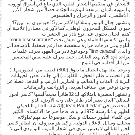
الأشجار، في مقدّمتها أشجار الفلين، الذي يباع في أسواق أوروبية
و آسيوية بأثمان مرتفعة لنوعيته الجيّدة، فضلاً عن أشجار ”الأرز
الأطلسي، الحور و الرجراج و الطقسوس“.
و تشتهر جبال البابور بامتلاكها لأكثر من 15حيوانبري من بين47
حيوان المشكل للمخزون الوطني. كما ذُكِرَ في مصادر إعلامية أن
هذه الجبال تحتوي على نوع نادر من الحشرات”
morbillososcarabus“ و التي اكتشفها العلماء و هي تعيش تحت
الثلوج وفي درجات حرارة منخفضة جدا رغم ضعفها. بالإضافة إلى
وجود نوع نادر من الفهود يعرف علميا بـ ”linx caracal“ و الذي
يتواجد لحد الآن بهذه الغابات، حيث تعرف عليه بعض المختصين
من آثار أقدامه في الثلوج.
و يوجد أيضا بهذه الجبال ما يفوق (800) فصيلة من الطيورمنها: (
نقار الخشب، طائر الحجل، اللقلق…) إلى جانب بعض الحيوانات
البرية ك: الذئاب و الثعالب و الخنازير، الأرانب و القنافذ، فضلا عن
وجود نوعين من أصناف القردة، و الزواحف والبرمائيات.
و تشتهر الحظيرة بامتلاكها لـ: 32طائراً محمياً أهمها ”كاسر الجوز
القبائلي“ الذي يعتبر أندر طائر على وجه الأرض، الذي
اكتشفه العالم البلجيكي((Jean-PaulLedant المتخصص في
الطيور و ذلك سنة 1975م، و قد فاجأ خبر هذا الاكتشاف الكثِير
من عُلماء الطُيور حينذاك، و شكل موضوعاً جد مهم تداولاته
مختلف وسائل الإعلام الدَولية. و كما هو معروف أن الطائر كاسر
الجوز القبائلي لا يعيش سوى في أشجار التنوب النوميدي التي لا
توجد هي الأخرى إلا في غابات بابور بسطيف.