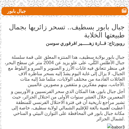
جبال بابور
جبال بابور بسطيف.. تسحر زائريها بجمال
طبيعتها الخلابة
روبورتاج: قــارة زهـــــير
/
قرقوري سوسن
جبال بابور بولاية سطيف، هذا المنتزه المعلق على قمة سلسلة
جبال الأطلس التّلّي، على علو يزيد عن 2004 متر عن سطح البحر،
في منظر تتعانق فيه غابات الأرز و الصنوبر و السرو و البلوط مع
الجبال، لا يزال إلى غاية اليوم يشدّ إليه بسحر مناظره آلاف
العائلات القادمة من مختلف الولايات، مثلما شدّ إليه مئات
الأجانب، بينهم مفكرين و مثقفين و مصورين عالميين.
أجل جبال بابور، هذا المكان الذي سحر الفرنسيين و الأوربيين و
المعمرين خلال العشر سنوات الأولى من احتلال الجزائر، حيث
تشير مراجع تاريخية أن في فترة الاحتلال الفرنسي للمنطقة
أعطيت أهمية بالغة للإقليم الشمالي لولاية سطيف، خاصة إلى
مكانة جبال بابور في المحافظة على التوازن البيئي و المناخي
لشمال الجزائر.