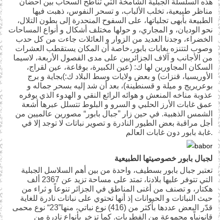
هذه السلسلة الجبلية الشامخة التي تناطح السحاب بين أحضان
مناظر طبيعية، تخلب الألباب، و تسحر النفوس، ذهبت فيها
الطبيعة بأبهى تجلياتها، على السفوح المنحدرة إلى بطون التلال،
نحو الوديان، و المجاري، و حولها مختلف أشكال و أنواع المساحات
الخضراء، وجدنا العديد من الزوار و العائلات جاءت من كل حدب
وصوب لتتنزه بغابات بابور،خاصة أن المكان يستقطب العشرات
من الأجانب و آلاف الجزائريين على مدى الفصول الأربعة، لاسيما
السكان المجاورين لها ك: (عين الكبيرة، بوقاعة، عين لقراج،
الأوريسيا، قنزات) و بعض ولايات وسط البلاد ك:)بجاية و برج
بوعريريج و ميلة و قسنطينة)، بعد أن شد إليه بسحر جماله و
عذوبة مناخه المنعش و هوائه الرائع النقي و الهدوء الذي يوفره
عمق غابات الأرز الحلبي و السرو و البلوط تتسلل عبرها أشعة
الشمس الذهبية. في حين زار ”جبال بابور“ مصورين عالميين من
أجل مراقبة بعض الطيور النادرة و تصوير نباتات لا توجد إلا في
غابة بابور دون غابات العالم.
لجبال بابور خصوصيتها الطبيعية
تعتبر جبال بابور بسطيف، واحدة من بين أهم السلاسل الجبلية
التي تتوفر عليها بلادنا، تمتد على مساحة تزيد عن 2367 ألف
هكتار، و تصنف من أغنى المناطق في الجزائر تنوعاً و ثراء من
حيث النباتات و الحيوانات إذ أنها تحتوي على نباتات نادرة للغاية
قدّر البعض عددها بأكثر من (416) نوع نباتي، منها”23“ نوع محمى
قانونياًو مجموعة من الفطريات. كما تزخر بأنواع نادرة من