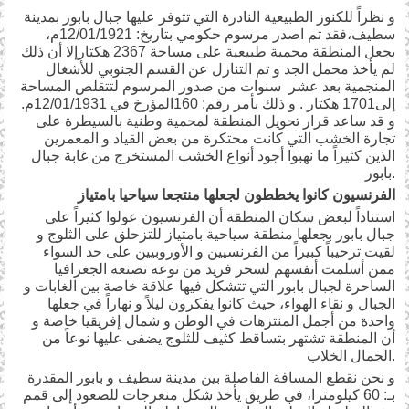
و نظراً للكنوز الطبيعية النادرة التي تتوفر عليها جبال بابور بمدينة
سطيف،فقد تم اصدر مرسوم حكومي بتاريخ: 12/01/1921م،
بجعل المنطقة محمية طبيعية على مساحة 2367 هكتارإلا أن ذلك
لم يأخذ محمل الجد و تم التنازل عن القسم الجنوبي للأشغال
المنجمية بعد عشر سنوات من صدور المرسوم لتتقلص المساحة
إلى1701 هكتار . و ذلك بأمر رقم: 160المؤرخ في 12/01/1931م.
و قد ساعد قرار تحويل المنطقة لمحمية وطنية بالسيطرة على
تجارة الخشب التي كانت محتكرة من بعض القياد و المعمرين
الذين كثيراً ما نهبوا أجود أنواع الخشب المستخرج من غابة جبال
بابور.
الفرنسيون كانوا يخططون لجعلها منتجعا سياحيا بامتياز
استناداً لبعض سكان المنطقة أن الفرنسيون عولوا كثيراً على
جبال بابور بجعلها منطقة سياحية بامتياز للتزحلق على الثلوج و
لقيت ترحيباً كبيراً من الفرنسيين و الأوروبيين على حد السواء
ممن أسلمت أنفسهم لسحر فريد من نوعه تصنعه الجغرافيا
الساحرة لجبال بابور التي تتشكل فيها علاقة خاصة بين الغابات و
الجبال و نقاء الهواء، حيث كانوا يفكرون ليلاً و نهاراً في جعلها
واحدة من أجمل المنتزهات في الوطن و شمال إفريقيا خاصة و
أن المنطقة تشتهر بتساقط كثيف للثلوج يضفى عليها نوعاً من
الجمال الخلاب.
و نحن نقطع المسافة الفاصلة بين مدينة سطيف و بابور المقدرة
بـ: 60 كيلومترا، في طريق يأخذ شكل منعرجات للصعود إلى قمم