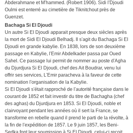
Abderahmane et M'hammed. (Robert 1906). Sidi l'Djoudi
Oulmi est enterré au cimetière de Tiknitchout près de
Guenzet.
Bachaga Si El Djoudi
Un autre Si El Djoudi apparait presque deux siècles après
la mort de Sidi El Djoudi Belhadj. Il s'agit du Bachaga Si El
Djoudi en grande kabylie. En 1838, lors de son deuxième
passage en Kabylie, l'Emir Abdelkader passa par Oued
Sahel. Ce passage lui permit de nommer au poste d'Agha
du Djurdjura Si El Djoudi, chef des Ait Boudrar, venu lui
offrir ses services, L'Emir paracheva à la faveur de cette
nomination l'organisation de la Kabylie.
Si El Djoudi s'était rapproché de l'autorité française dans le
courant de 1852 et fait investir du titre de Bachagha (chef
des aghas) du Djurdjura en 1853. Si El Djoudi, noble et
clairvoyant pendant les années où il sert la France, se
transforme en rebelle quand il prend le parti de la révolte, à
la fin de l'expédition de 1857. Le 9 juin 1857, les Beni-
Sedka font leur soumission à Si El Djoudi, celui-ci reçoit