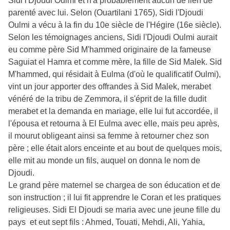
Sidi l'Djoudi Oulmi et n'a probablement aucun de lien de
parenté avec lui. Selon (Ouartilani 1765), Sidi l'Djoudi
Oulmi a vécu à la fin du 10e siècle de l'Hégire (16e siècle).
Selon les témoignages anciens, Sidi l'Djoudi Oulmi aurait
eu comme père Sid M'hammed originaire de la fameuse
Saguiat el Hamra et comme mère, la fille de Sid Malek. Sid
M'hammed, qui résidait à Eulma (d'où le qualificatif Oulmi),
vint un jour apporter des offrandes à Sid Malek, merabet
vénéré de la tribu de Zemmora, il s'éprit de la fille dudit
merabet et la demanda en mariage, elle lui fut accordée, il
l'épousa et retourna à El Eulma avec elle, mais peu après,
il mourut obligeant ainsi sa femme à retourner chez son
père ; elle était alors enceinte et au bout de quelques mois,
elle mit au monde un fils, auquel on donna le nom de
Djoudi.
Le grand père maternel se chargea de son éducation et de
son instruction ; il lui fit apprendre le Coran et les pratiques
religieuses. Sidi El Djoudi se maria avec une jeune fille du
pays et eut sept fils : Ahmed, Touati, Mehdi, Ali, Yahia,