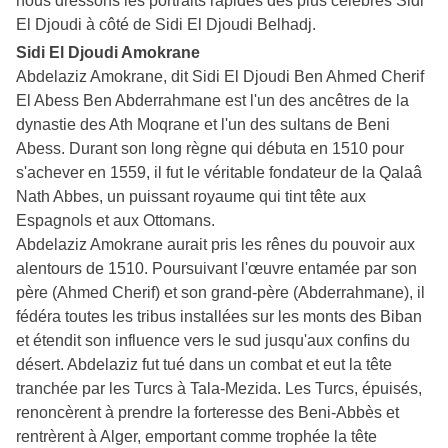
nous dressons les portraits rapides des plus célèbres Sidi
El Djoudi à côté de Sidi El Djoudi Belhadj.
Sidi El Djoudi Amokrane
Abdelaziz Amokrane, dit Sidi El Djoudi Ben Ahmed Cherif
El Abess Ben Abderrahmane est l'un des ancêtres de la
dynastie des Ath Moqrane et l'un des sultans de Beni
Abess. Durant son long règne qui débuta en 1510 pour
s'achever en 1559, il fut le véritable fondateur de la Qalaâ
Nath Abbes, un puissant royaume qui tint tête aux
Espagnols et aux Ottomans.
Abdelaziz Amokrane aurait pris les rênes du pouvoir aux
alentours de 1510. Poursuivant l'œuvre entamée par son
père (Ahmed Cherif) et son grand-père (Abderrahmane), il
fédéra toutes les tribus installées sur les monts des Biban
et étendit son influence vers le sud jusqu'aux confins du
désert. Abdelaziz fut tué dans un combat et eut la tête
tranchée par les Turcs à Tala-Mezida. Les Turcs, épuisés,
renoncèrent à prendre la forteresse des Beni-Abbès et
rentrèrent à Alger, emportant comme trophée la tête