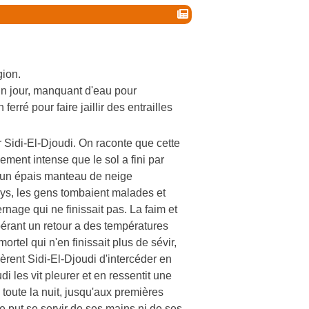
gion.
un jour, manquant d'eau pour
erré pour faire jaillir des entrailles
r Sidi-El-Djoudi. On raconte que cette
lement intense que le sol a fini par
 d'un épais manteau de neige
ays, les gens tombaient malades et
nage qui ne finissait pas. La faim et
pérant un retour a des températures
rtel qui n'en finissait plus de sévir,
ièrent Sidi-El-Djoudi d'intercéder en
di les vit pleurer et en ressentit une
toute la nuit, jusqu'aux premières
e put se servir de ses mains ni de ses