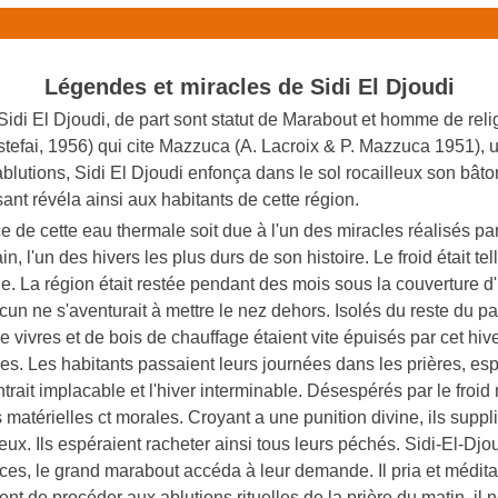
Légendes et miracles de Sidi El Djoudi
Sidi El Djoudi, de part sont statut de Marabout et homme de reli
tefai, 1956) qui cite Mazzuca (A. Lacroix & P. Mazzuca 1951), 
blutions, Sidi El Djoudi enfonça dans le sol rocailleux son bâton f
sant révéla ainsi aux habitants de cette région.
e de cette eau thermale soit due à l'un des miracles réalisés pa
, l'un des hivers les plus durs de son histoire. Le froid était tel
aine. La région était restée pendant des mois sous la couverture
cun ne s'aventurait à mettre le nez dehors. Isolés du reste du p
vivres et de bois de chauffage étaient vite épuisés par cet hiver
les. Les habitants passaient leurs journées dans les prières, es
ait implacable et l'hiver interminable. Désespérés par le froid mo
 matérielles ct morales. Croyant a une punition divine, ils suppl
 eux. Ils espéraient racheter ainsi tous leurs péchés. Sidi-El-Djou
ces, le grand marabout accéda à leur demande. Il pria et médita 
 de procéder aux ablutions rituelles de la prière du matin. il n