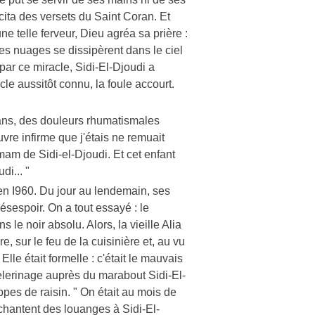
écita des versets du Saint Coran. Et
e telle ferveur, Dieu agréa sa prière :
 les nuages se dissipèrent dans le ciel
 par ce miracle, Sidi-El-Djoudi a
le aussitôt connu, la foule accourt.
 ans, des douleurs rhumatismales
re infirme que j'étais ne remuait
am de Sidi-el-Djoudi. Et cet enfant
di... "
 en I960. Du jour au lendemain, ses
désespoir. On a tout essayé : le
 le noir absolu. Alors, la vieille Alia
, sur le feu de la cuisinière et, au vu
lle était formelle : c'était le mauvais
èlerinage auprès du marabout Sidi-El-
rappes de raisin. " On était au mois de
 chantent des louanges à Sidi-El-