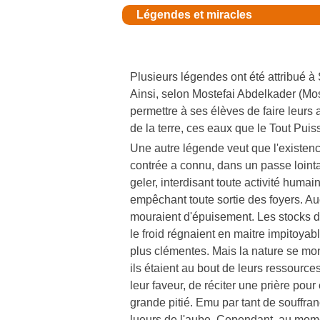
Légendes et miracles
Plusieurs légendes ont été attribué à 
Ainsi, selon Mostefai Abdelkader (Mos
permettre à ses élèves de faire leurs a
de la terre, ces eaux que le Tout Puis
Une autre légende veut que l'existenc
contrée a connu, dans un passe lointain
geler, interdisant toute activité hum
empêchant toute sortie des foyers. Au
mouraient d'épuisement. Les stocks de 
le froid régnaient en maitre impitoyab
plus clémentes. Mais la nature se montr
ils étaient au bout de leurs ressources
leur faveur, de réciter une prière pour
grande pitié. Emu par tant de souffran
lueurs de l'aube. Cependant, au moment