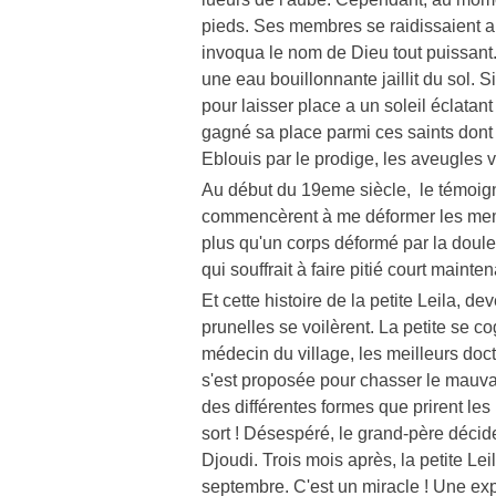
pieds. Ses membres se raidissaient a n
invoqua le nom de Dieu tout puissant. 
une eau bouillonnante jaillit du sol. S
pour laisser place a un soleil éclatant
gagné sa place parmi ces saints dont 
Eblouis par le prodige, les aveugles v
Au début du 19eme siècle, le témoign
commencèrent à me déformer les membre
plus qu'un corps déformé par la doul
qui souffrait à faire pitié court maint
Et cette histoire de la petite Leila, 
prunelles se voilèrent. La petite se co
médecin du village, les meilleurs docteu
s'est proposée pour chasser le mauvais 
des différentes formes que prirent les 
sort ! Désespéré, le grand-père décid
Djoudi. Trois mois après, la petite Leil
septembre. C'est un miracle ! Une exp