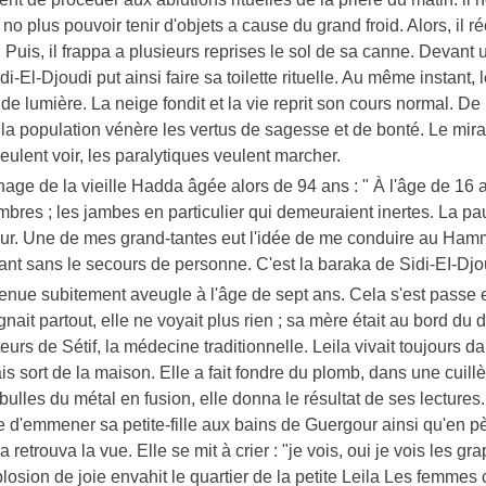
o plus pouvoir tenir d'objets a cause du grand froid. Alors, il r
Puis, il frappa a plusieurs reprises le sol de sa canne. Devant un
idi-El-Djoudi put ainsi faire sa toilette rituelle. Au même instant,
 de lumière. La neige fondit et la vie reprit son cours normal. De
la population vénère les vertus de sagesse et de bonté. Le mirac
eulent voir, les paralytiques veulent marcher.
age de la vieille Hadda âgée alors de 94 ans : " À l'âge de 16
s ; les jambes en particulier qui demeuraient inertes. La pauv
eur. Une de mes grand-tantes eut l'idée de me conduire au Hamm
enant sans le secours de personne. C'est la baraka de Sidi-EI-Djou
devenue subitement aveugle à l'âge de sept ans. Cela s'est passe
gnait partout, elle ne voyait plus rien ; sa mère était au bord du 
rs de Sétif, la médecine traditionnelle. Leila vivait toujours dans
sort de la maison. Elle a fait fondre du plomb, dans une cuillère
bulles du métal en fusion, elle donna le résultat de ses lectures. E
e d'emmener sa petite-fille aux bains de Guergour ainsi qu'en p
a retrouva la vue. Elle se mit à crier : "je vois, oui je vois les g
losion de joie envahit le quartier de la petite Leila Les femmes