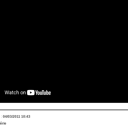
 :
04/03/2011 10:43
érie