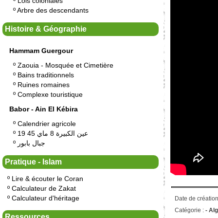
º
Lois coloniales
º
Arbre des descendants
Histoire & Géographie
Hammam Guergour
º
Zaouia - Mosquée et Cimetière
º
Bains traditionnels
º
Ruines romaines
º
Complexe touristique
Babor - Ain El Kébira
º
Calendrier agricole
º
19 عين الكبيرة 8 ماي 45
º
جبال بابور
Pratique - Islam
º
Lire & écouter le Coran
º
Calculateur de Zakat
º
Calculateur d'héritage
Date de création
Catégorie :
-
Alg
Ressources