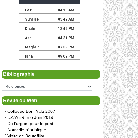
Bibliographie
Revue du Web
º
Colloque Beni Yala 2007
º
DZAYER Info Juin 2019
º
De l’argent pour le pont
º
Nouvelle république
º
Visite de Bouteflika