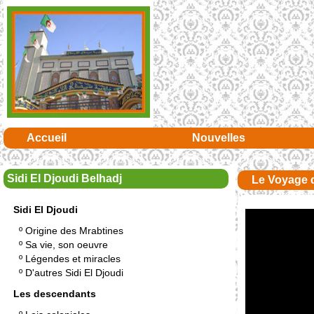
Accueil
Nouvelles
Sidi El Djoudi Belhadj
Le Voyage 
Sidi El Djoudi
º
Origine des Mrabtines
º
Sa vie, son oeuvre
º
Légendes et miracles
º
D'autres Sidi El Djoudi
Les descendants