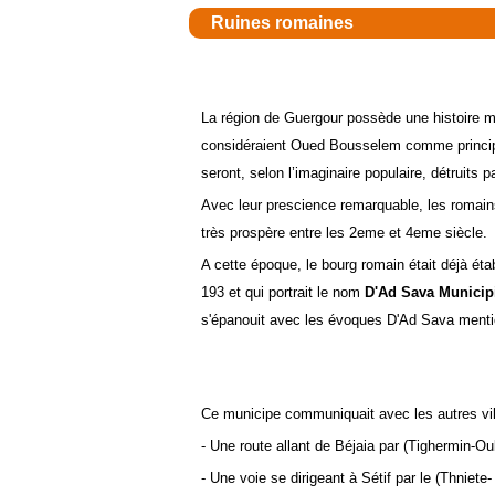
Ruines romaines
La région de Guergour possède une histoire m
considéraient Oued Bousselem comme principa
seront, selon l’imaginaire populaire, détruits 
Avec leur prescience remarquable, les romains 
très prospère entre les 2eme et 4eme siècle.
A cette époque, le bourg romain était déjà éta
193 et qui portrait le nom
D'Ad Sava Munici
s'épanouit avec les évoques D'Ad Sava mention
Ce municipe communiquait avec les autres vil
- Une route allant de Béjaia par (Tighermin-O
- Une voie se dirigeant à Sétif par le (Thniet