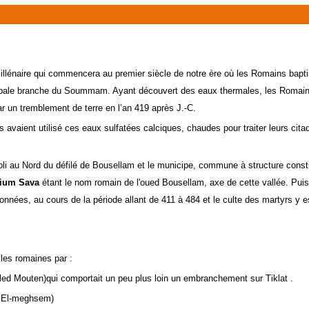
illénaire qui commencera au premier siècle de notre ère où les Romains bapt
le branche du Soummam. Ayant découvert des eaux thermales, les Romains y
par un tremblement de terre en l’an 419 après J.-C.
avaient utilisé ces eaux sulfatées calciques, chaudes pour traiter leurs citadi
bli au Nord du défilé de Bousellam et le municipe, commune à structure consti
pium Sava
étant le nom romain de l'oued Bousellam, axe de cette vallée. Puis l
nées, au cours de la période allant de 411 à 484 et le culte des martyrs y es
les romaines par :
uled Mouten)qui comportait un peu plus loin un embranchement sur Tiklat .
e- El-meghsem)